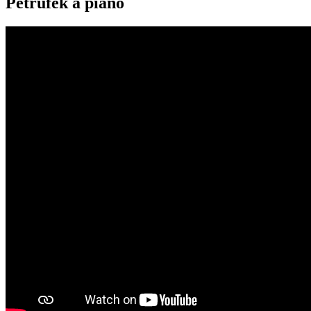
Petrůfek a piáno