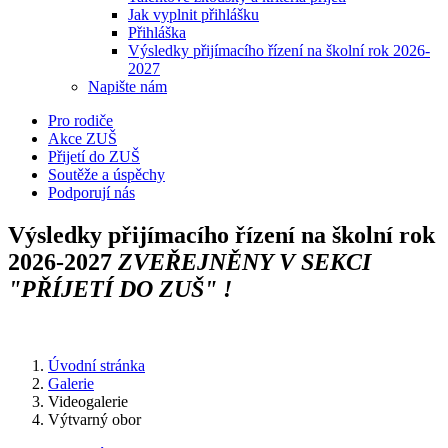
Jak vyplnit přihlášku
Přihláška
Výsledky přijímacího řízení na školní rok 2026-
2027
Napište nám
Pro rodiče
Akce ZUŠ
Přijetí do ZUŠ
Soutěže a úspěchy
Podporují nás
Výsledky přijímacího řízení na školní rok
2026-2027
ZVEŘEJNĚNY V SEKCI
"PŘÍJETÍ DO ZUŠ" !
Úvodní stránka
Galerie
Videogalerie
Výtvarný obor