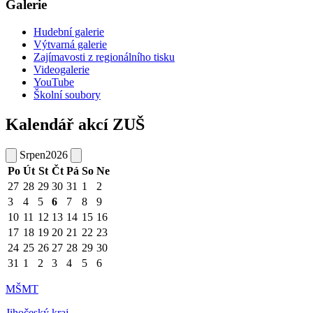
Galerie
Hudební galerie
Výtvarná galerie
Zajímavosti z regionálního tisku
Videogalerie
YouTube
Školní soubory
Kalendář akcí ZUŠ
Srpen
2026
Po
Út
St
Čt
Pá
So
Ne
27
28
29
30
31
1
2
3
4
5
6
7
8
9
10
11
12
13
14
15
16
17
18
19
20
21
22
23
24
25
26
27
28
29
30
31
1
2
3
4
5
6
MŠMT
Jihočeský kraj