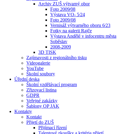
Archiv ZUŠ výtvarný obor
Foto 2009⁄08
Výstava VO- 5⁄24
Foto 2009/08
Vernisáž výtvarného oboru 6⁄23
Fotky na galerii Rajče
Výstava Andělé v infocentru města
Soběslav
2008-2009
3D TISK
Zajímavosti z regionálního tisku
Videogalerie
YouTube
Školní soubory
Úřední deska
Školní vzdělávací program
Zřizovací listina
GDPR
Veřejné zakázky
Šablony OP JAK
Kontakty
Kontakt
Přijetí do ZUŠ
Přijímací řízení
Talentové zkoušky a kritéria přijetí