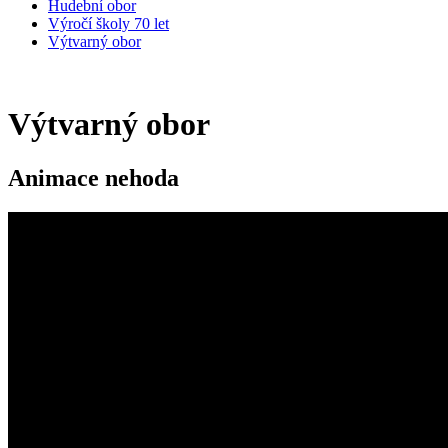
Hudební obor
Výročí školy 70 let
Výtvarný obor
Výtvarný obor
Animace nehoda