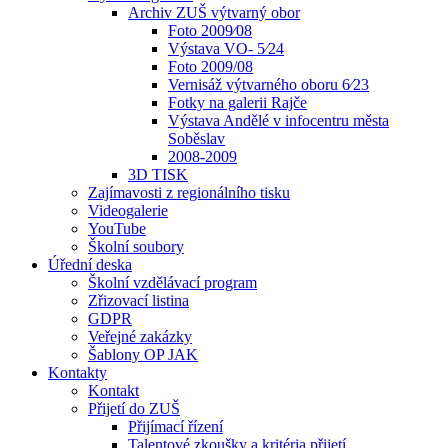
Archiv ZUŠ výtvarný obor
Foto 2009⁄08
Výstava VO- 5⁄24
Foto 2009/08
Vernisáž výtvarného oboru 6⁄23
Fotky na galerii Rajče
Výstava Andělé v infocentru města
Soběslav
2008-2009
3D TISK
Zajímavosti z regionálního tisku
Videogalerie
YouTube
Školní soubory
Úřední deska
Školní vzdělávací program
Zřizovací listina
GDPR
Veřejné zakázky
Šablony OP JAK
Kontakty
Kontakt
Přijetí do ZUŠ
Přijímací řízení
Talentové zkoušky a kritéria přijetí