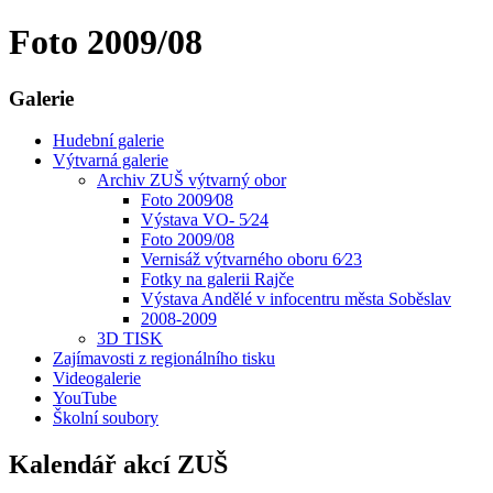
Foto 2009/08
Galerie
Hudební galerie
Výtvarná galerie
Archiv ZUŠ výtvarný obor
Foto 2009⁄08
Výstava VO- 5⁄24
Foto 2009/08
Vernisáž výtvarného oboru 6⁄23
Fotky na galerii Rajče
Výstava Andělé v infocentru města Soběslav
2008-2009
3D TISK
Zajímavosti z regionálního tisku
Videogalerie
YouTube
Školní soubory
Kalendář akcí ZUŠ