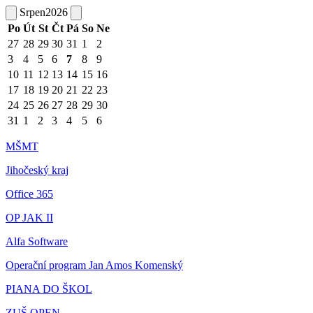
Srpen
2026
Po
Út
St
Čt
Pá
So
Ne
27
28
29
30
31
1
2
3
4
5
6
7
8
9
10
11
12
13
14
15
16
17
18
19
20
21
22
23
24
25
26
27
28
29
30
31
1
2
3
4
5
6
MŠMT
Jihočeský kraj
Office 365
OP JAK II
Alfa Software
Operační program Jan Amos Komenský
PIANA DO ŠKOL
ZUŠ OPEN