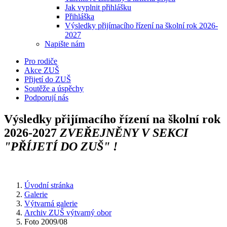
Jak vyplnit přihlášku
Přihláška
Výsledky přijímacího řízení na školní rok 2026-
2027
Napište nám
Pro rodiče
Akce ZUŠ
Přijetí do ZUŠ
Soutěže a úspěchy
Podporují nás
Výsledky přijímacího řízení na školní rok
2026-2027
ZVEŘEJNĚNY V SEKCI
"PŘÍJETÍ DO ZUŠ" !
Úvodní stránka
Galerie
Výtvarná galerie
Archiv ZUŠ výtvarný obor
Foto 2009/08