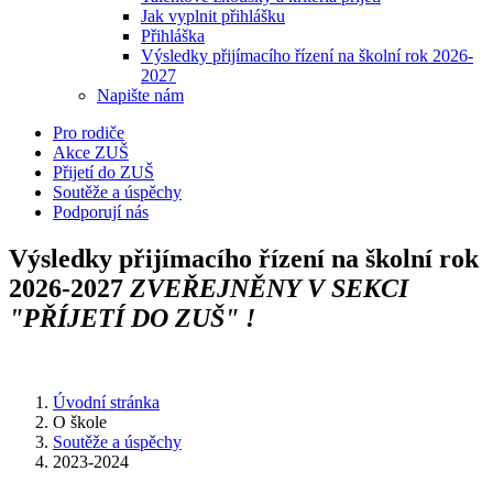
Jak vyplnit přihlášku
Přihláška
Výsledky přijímacího řízení na školní rok 2026-
2027
Napište nám
Pro rodiče
Akce ZUŠ
Přijetí do ZUŠ
Soutěže a úspěchy
Podporují nás
Výsledky přijímacího řízení na školní rok
2026-2027
ZVEŘEJNĚNY V SEKCI
"PŘÍJETÍ DO ZUŠ" !
Úvodní stránka
O škole
Soutěže a úspěchy
2023-2024