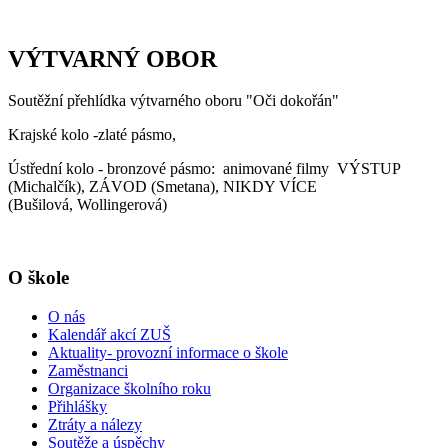
VÝTVARNÝ OBOR
Soutěžní přehlídka výtvarného oboru "Oči dokořán"
Krajské kolo -zlaté pásmo,
Ústřední kolo - bronzové pásmo: animované filmy VÝSTUP
(Michalčík), ZÁVOD (Smetana), NIKDY VÍCE
(Bušilová, Wollingerová)
O škole
O nás
Kalendář akcí ZUŠ
Aktuality- provozní informace o škole
Zaměstnanci
Organizace školního roku
Přihlášky
Ztráty a nálezy
Soutěže a úspěchy