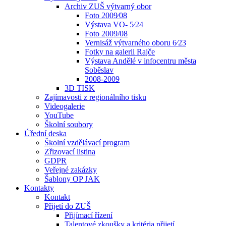
Archiv ZUŠ výtvarný obor
Foto 2009⁄08
Výstava VO- 5⁄24
Foto 2009/08
Vernisáž výtvarného oboru 6⁄23
Fotky na galerii Rajče
Výstava Andělé v infocentru města
Soběslav
2008-2009
3D TISK
Zajímavosti z regionálního tisku
Videogalerie
YouTube
Školní soubory
Úřední deska
Školní vzdělávací program
Zřizovací listina
GDPR
Veřejné zakázky
Šablony OP JAK
Kontakty
Kontakt
Přijetí do ZUŠ
Přijímací řízení
Talentové zkoušky a kritéria přijetí