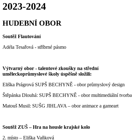
2023-2024
HUDEBNÍ OBOR
Soutěž Flautování
Adéla Tesařová - stříbrné pásmo
Výtvarný obor - talentové zkoušky na střední
uměleckoprůmyslové školy úspěšně složili:
Eliška Prágrová SUPŠ BECHYNĚ - obor průmyslový design
Štěpánka Dlouhá: SUPŠ BECHYNĚ - obor multimediální tvorba
Matouš Musil: SUŠG JIHLAVA – obor animace a gameart
Soutěž ZUŠ – Hra na housle krajské kolo
2. místo – Eliška Vaňková