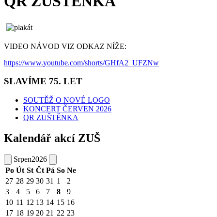
QR ZUŠTĚNKA
VIDEO NÁVOD VIZ ODKAZ NÍŽE:
https://www.youtube.com/shorts/GHfA2_UFZNw
SLAVÍME 75. LET
SOUTĚŽ O NOVÉ LOGO
KONCERT ČERVEN 2026
QR ZUŠTĚNKA
Kalendář akcí ZUŠ
Srpen
2026
Po
Út
St
Čt
Pá
So
Ne
27
28
29
30
31
1
2
3
4
5
6
7
8
9
10
11
12
13
14
15
16
17
18
19
20
21
22
23