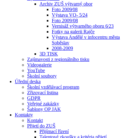
Archiv ZUŠ výtvarný obor
Foto 2009⁄08
Výstava VO- 5⁄24
Foto 2009/08
Vernisáž výtvarného oboru 6⁄23
Fotky na galerii Rajče
Výstava Andělé v infocentru města
Soběslav
2008-2009
3D TISK
Zajímavosti z regionálního tisku
Videogalerie
YouTube
Školní soubory
Úřední deska
Školní vzdělávací program
Zřizovací listina
GDPR
Veřejné zakázky
Šablony OP JAK
Kontakty
Kontakt
Přijetí do ZUŠ
Přijímací řízení
Talentové zkoušky a kritéria přijetí