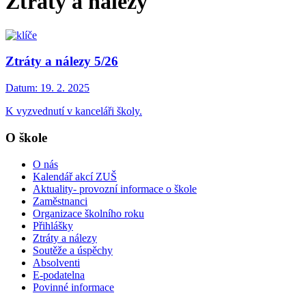
Ztráty a nálezy
Ztráty a nálezy 5/26
Datum:
19. 2. 2025
K vyzvednutí v kanceláři školy.
O škole
O nás
Kalendář akcí ZUŠ
Aktuality- provozní informace o škole
Zaměstnanci
Organizace školního roku
Přihlášky
Ztráty a nálezy
Soutěže a úspěchy
Absolventi
E-podatelna
Povinné informace