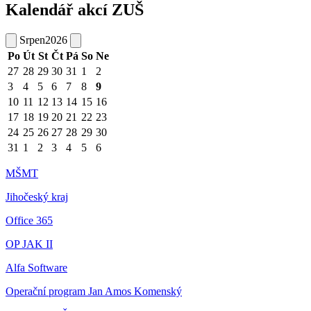
Kalendář akcí ZUŠ
Srpen
2026
Po
Út
St
Čt
Pá
So
Ne
27
28
29
30
31
1
2
3
4
5
6
7
8
9
10
11
12
13
14
15
16
17
18
19
20
21
22
23
24
25
26
27
28
29
30
31
1
2
3
4
5
6
MŠMT
Jihočeský kraj
Office 365
OP JAK II
Alfa Software
Operační program Jan Amos Komenský