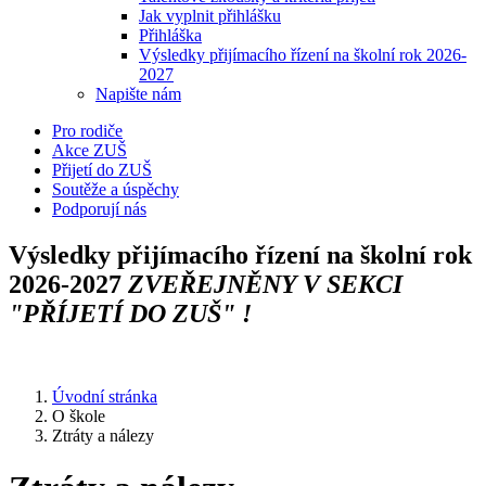
Jak vyplnit přihlášku
Přihláška
Výsledky přijímacího řízení na školní rok 2026-
2027
Napište nám
Pro rodiče
Akce ZUŠ
Přijetí do ZUŠ
Soutěže a úspěchy
Podporují nás
Výsledky přijímacího řízení na školní rok
2026-2027
ZVEŘEJNĚNY V SEKCI
"PŘÍJETÍ DO ZUŠ" !
Úvodní stránka
O škole
Ztráty a nálezy