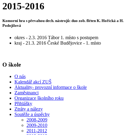
2015-2016
Komorní hra s převahou dech. nástrojů: duo zob. fléten K. Hořická a H.
Podojilová
okres - 2.3. 2016 Tábor 1. místo s postupem
kraj - 21.3. 2016 České Budějovice - 1. místo
O škole
O nás
Kalendář akcí ZUŠ
Aktuality- provozní informace o škole
Zaměstnanci
Organizace školního roku
Přihlášky
Ztráty a nálezy
Soutěže a úspěchy
2008-2009
2009-2010
2011-2012