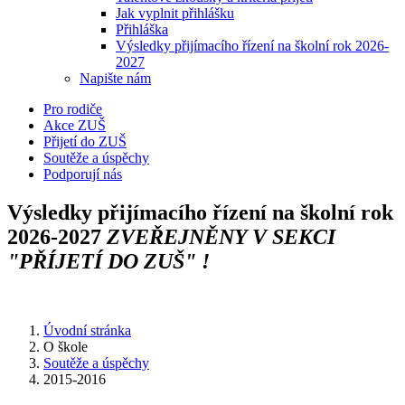
Jak vyplnit přihlášku
Přihláška
Výsledky přijímacího řízení na školní rok 2026-
2027
Napište nám
Pro rodiče
Akce ZUŠ
Přijetí do ZUŠ
Soutěže a úspěchy
Podporují nás
Výsledky přijímacího řízení na školní rok
2026-2027
ZVEŘEJNĚNY V SEKCI
"PŘÍJETÍ DO ZUŠ" !
Úvodní stránka
O škole
Soutěže a úspěchy
2015-2016