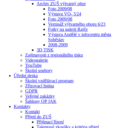
Archiv ZUŠ výtvarný obor
Foto 2009⁄08
Výstava VO- 5⁄24
Foto 2009/08
Vernisáž výtvarného oboru 6⁄23
Fotky na galerii Rajče
Výstava Andělé v infocentru města
Soběslav
2008-2009
3D TISK
Zajímavosti z regionálního tisku
Videogalerie
YouTube
Školní soubory
Úřední deska
Školní vzdělávací program
Zřizovací listina
GDPR
Veřejné zakázky
Šablony OP JAK
Kontakty
Kontakt
Přijetí do ZUŠ
Přijímací řízení
Talentové zkoušky a kritéria přijetí