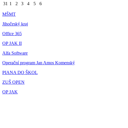
31
1
2
3
4
5
6
MŠMT
Jihočeský kraj
Office 365
OP JAK II
Alfa Software
Operační program Jan Amos Komenský
PIANA DO ŠKOL
ZUŠ OPEN
OP JAK