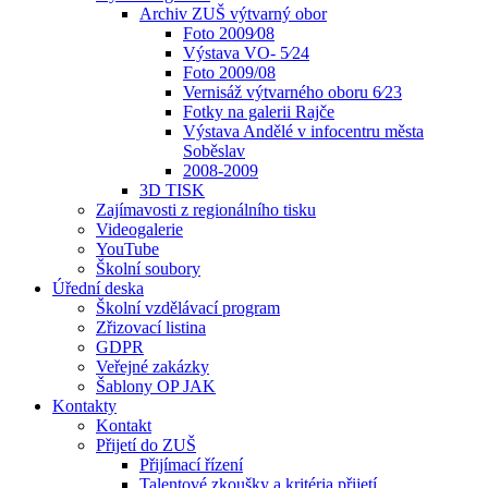
Archiv ZUŠ výtvarný obor
Foto 2009⁄08
Výstava VO- 5⁄24
Foto 2009/08
Vernisáž výtvarného oboru 6⁄23
Fotky na galerii Rajče
Výstava Andělé v infocentru města
Soběslav
2008-2009
3D TISK
Zajímavosti z regionálního tisku
Videogalerie
YouTube
Školní soubory
Úřední deska
Školní vzdělávací program
Zřizovací listina
GDPR
Veřejné zakázky
Šablony OP JAK
Kontakty
Kontakt
Přijetí do ZUŠ
Přijímací řízení
Talentové zkoušky a kritéria přijetí