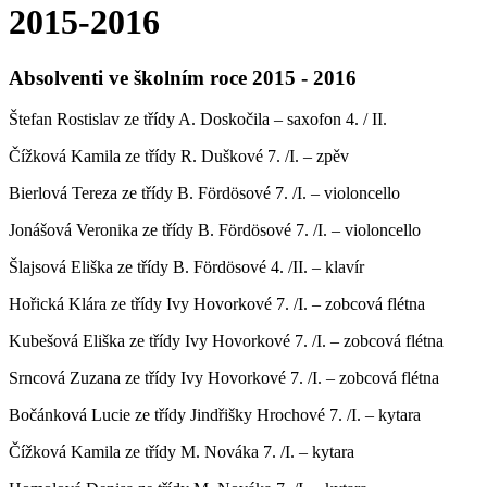
2015-2016
Absolventi ve školním roce 2015 - 2016
Štefan Rostislav ze třídy A. Doskočila – saxofon 4. / II.
Čížková Kamila ze třídy R. Duškové 7. /I. – zpěv
Bierlová Tereza ze třídy B. Fördösové 7. /I. – violoncello
Jonášová Veronika ze třídy B. Fördösové 7. /I. – violoncello
Šlajsová Eliška ze třídy B. Fördösové 4. /II. – klavír
Hořická Klára ze třídy Ivy Hovorkové 7. /I. – zobcová flétna
Kubešová Eliška ze třídy Ivy Hovorkové 7. /I. – zobcová flétna
Srncová Zuzana ze třídy Ivy Hovorkové 7. /I. – zobcová flétna
Bočánková Lucie ze třídy Jindřišky Hrochové 7. /I. – kytara
Čížková Kamila ze třídy M. Nováka 7. /I. – kytara