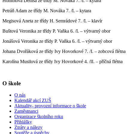
Homolová Denisa ze třídy M. Nováka 7. /I. – kytara
Petráň Adam ze třídy M. Nováka 7. /I. – kytara
Megisová Aneta ze třídy H. Semrádové 7. /I. – klavír
Buštová Veronika ze třídy P. Vaňka 6. /I. – výtvarný obor
Jonášová Veronika ze třídy P. Vaňka 6. /I. – výtvarný obor
Johana Dvořáková ze třídy Ivy Hovorkové 7. /I. – zobcová flétna
Karolína Musilová ze třídy Ivy Hovorkové 4. /II. – příčná flétna
O škole
O nás
Kalendář akcí ZUŠ
Aktuality- provozní informace o škole
Zaměstnanci
Organizace školního roku
Přihlášky
Ztráty a nálezy
Soutěže a úspěchy