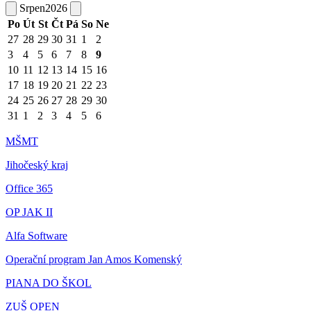
Srpen
2026
Po
Út
St
Čt
Pá
So
Ne
27
28
29
30
31
1
2
3
4
5
6
7
8
9
10
11
12
13
14
15
16
17
18
19
20
21
22
23
24
25
26
27
28
29
30
31
1
2
3
4
5
6
MŠMT
Jihočeský kraj
Office 365
OP JAK II
Alfa Software
Operační program Jan Amos Komenský
PIANA DO ŠKOL
ZUŠ OPEN