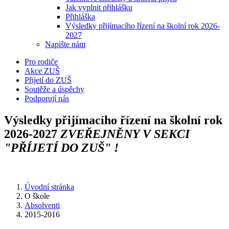
Jak vyplnit přihlášku
Přihláška
Výsledky přijímacího řízení na školní rok 2026-
2027
Napište nám
Pro rodiče
Akce ZUŠ
Přijetí do ZUŠ
Soutěže a úspěchy
Podporují nás
Výsledky přijímacího řízení na školní rok
2026-2027
ZVEŘEJNĚNY V SEKCI
"PŘÍJETÍ DO ZUŠ" !
Úvodní stránka
O škole
Absolventi
2015-2016