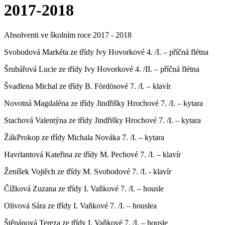
2017-2018
Absolventi ve školním roce 2017 - 2018
Svobodová Markéta ze třídy Ivy Hovorkové 4. /I. – příčná flétna
Šrubářová Lucie ze třídy Ivy Hovorkové 4. /II. – příčná flétna
Švadlena Michal ze třídy B. Fördösové 7. /I. – klavír
Novotná Magdaléna ze třídy Jindřišky Hrochové 7. /I. – kytara
Stachová Valentýna ze třídy Jindřišky Hrochové 7. /I. – kytara
ŽákProkop ze třídy Michala Nováka 7. /I. – kytara
Havrlantová Kateřina ze třídy M. Pechové 7. /I. – klavír
Ženíšek Vojtěch ze třídy M. Svobodové 7. /I. - klavír
Čížková Zuzana ze třídy I. Vaňkové 7. /I. – housle
Olivová Sára ze třídy I. Vaňkové 7. /I. – houslea
Štěpánová Tereza ze třídy I. Vaňkové 7. /I. – housle