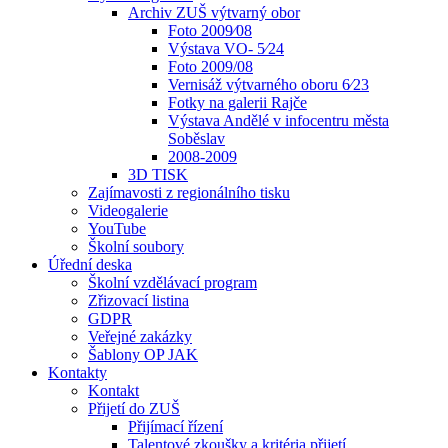
Archiv ZUŠ výtvarný obor
Foto 2009⁄08
Výstava VO- 5⁄24
Foto 2009/08
Vernisáž výtvarného oboru 6⁄23
Fotky na galerii Rajče
Výstava Andělé v infocentru města
Soběslav
2008-2009
3D TISK
Zajímavosti z regionálního tisku
Videogalerie
YouTube
Školní soubory
Úřední deska
Školní vzdělávací program
Zřizovací listina
GDPR
Veřejné zakázky
Šablony OP JAK
Kontakty
Kontakt
Přijetí do ZUŠ
Přijímací řízení
Talentové zkoušky a kritéria přijetí