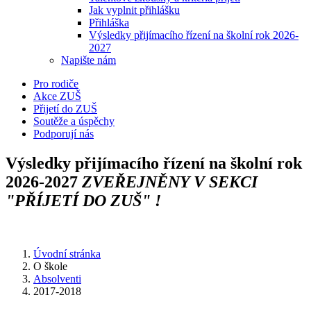
Jak vyplnit přihlášku
Přihláška
Výsledky přijímacího řízení na školní rok 2026-
2027
Napište nám
Pro rodiče
Akce ZUŠ
Přijetí do ZUŠ
Soutěže a úspěchy
Podporují nás
Výsledky přijímacího řízení na školní rok
2026-2027
ZVEŘEJNĚNY V SEKCI
"PŘÍJETÍ DO ZUŠ" !
Úvodní stránka
O škole
Absolventi
2017-2018