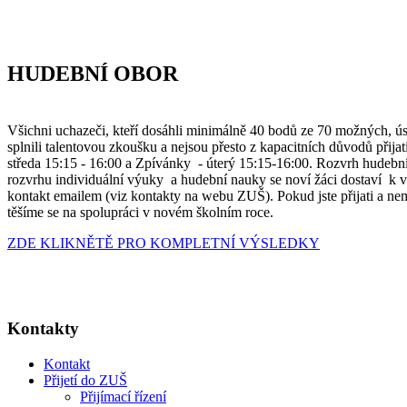
HUDEBNÍ OBOR
Všichni uchazeči, kteří dosáhli minimálně 40 bodů ze 70 možných, ús
splnili talentovou zkoušku a nejsou přesto z kapacitních důvodů přij
středa 15:15 - 16:00 a Zpívánky - úterý 15:15-16:00. Rozvrh hudeb
rozvrhu individuální výuky a hudební nauky se noví žáci dostaví k vy
kontakt emailem (viz kontakty na webu ZUŠ). Pokud jste přijati a ne
těšíme se na spolupráci v novém školním roce.
ZDE KLIKNĚTĚ PRO KOMPLETNÍ VÝSLEDKY
Kontakty
Kontakt
Přijetí do ZUŠ
Přijímací řízení