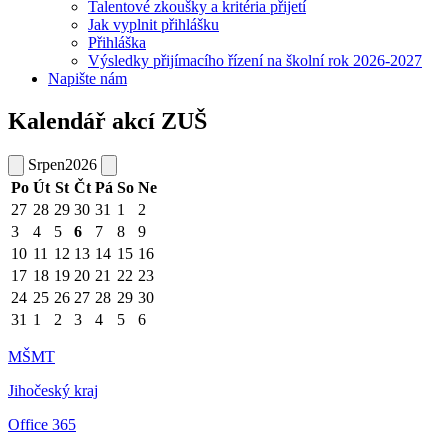
Talentové zkoušky a kritéria přijetí
Jak vyplnit přihlášku
Přihláška
Výsledky přijímacího řízení na školní rok 2026-2027
Napište nám
Kalendář akcí ZUŠ
Srpen
2026
Po
Út
St
Čt
Pá
So
Ne
27
28
29
30
31
1
2
3
4
5
6
7
8
9
10
11
12
13
14
15
16
17
18
19
20
21
22
23
24
25
26
27
28
29
30
31
1
2
3
4
5
6
MŠMT
Jihočeský kraj
Office 365