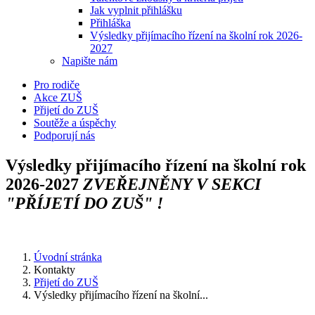
Jak vyplnit přihlášku
Přihláška
Výsledky přijímacího řízení na školní rok 2026-
2027
Napište nám
Pro rodiče
Akce ZUŠ
Přijetí do ZUŠ
Soutěže a úspěchy
Podporují nás
Výsledky přijímacího řízení na školní rok
2026-2027
ZVEŘEJNĚNY V SEKCI
"PŘÍJETÍ DO ZUŠ" !
Úvodní stránka
Kontakty
Přijetí do ZUŠ
Výsledky přijímacího řízení na školní...