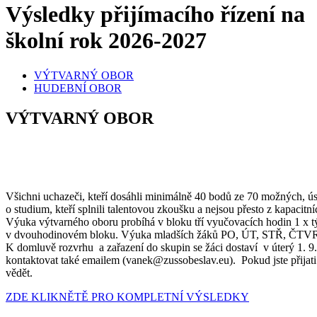
Výsledky přijímacího řízení na
školní rok 2026-2027
VÝTVARNÝ OBOR
HUDEBNÍ OBOR
VÝTVARNÝ OBOR
Všichni uchazeči, kteří dosáhli minimálně 40 bodů ze 70 možných, ús
o studium, kteří splnili talentovou zkoušku a nejsou přesto z kapacit
Výuka výtvarného oboru probíhá v bloku tří vyučovacích hodin 1 x tý
v dvouhodinovém bloku. Výuka mladších žáků PO, ÚT, STŘ, ČTVR 1
K domluvě rozvrhu a zařazení do skupin se žáci dostaví v úterý 1. 9
kontaktovat také emailem (vanek@zussobeslav.eu). Pokud jste přijati 
vědět.
ZDE KLIKNĚTĚ PRO KOMPLETNÍ VÝSLEDKY