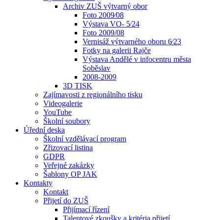
Archiv ZUŠ výtvarný obor
Foto 2009⁄08
Výstava VO- 5⁄24
Foto 2009/08
Vernisáž výtvarného oboru 6⁄23
Fotky na galerii Rajče
Výstava Andělé v infocentru města
Soběslav
2008-2009
3D TISK
Zajímavosti z regionálního tisku
Videogalerie
YouTube
Školní soubory
Úřední deska
Školní vzdělávací program
Zřizovací listina
GDPR
Veřejné zakázky
Šablony OP JAK
Kontakty
Kontakt
Přijetí do ZUŠ
Přijímací řízení
Talentové zkoušky a kritéria přijetí