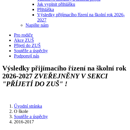
Jak vyplnit přihlášku
Přihláška
Výsledky přijímacího řízení na školní rok 2026-
2027
Napište nám
Pro rodiče
Akce ZUŠ
Přijetí do ZUŠ
Soutěže a úspěchy
Podporují nás
Výsledky přijímacího řízení na školní rok
2026-2027
ZVEŘEJNĚNY V SEKCI
"PŘÍJETÍ DO ZUŠ" !
Úvodní stránka
O škole
Soutěže a úspěchy
2016-2017