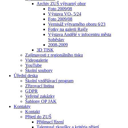
Archiv ZUŠ výtvarný obor
Foto 2009⁄08
Výstava VO- 5⁄24
Foto 2009/08
Vernisáž výtvarného oboru 6⁄23
Fotky na galerii Rajče
Výstava Andělé v infocentru města
Soběslav
2008-2009
3D TISK
Zajímavosti z regionálního tisku
Videogalerie
YouTube
Školní soubory
Úřední deska
Školní vzdělávací program
Zřizovací listina
GDPR
Veřejné zakázky
Šablony OP JAK
Kontakty
Kontakt
Přijetí do ZUŠ
Přijímací řízení
Talentové zkoušky a kritéria přijetí