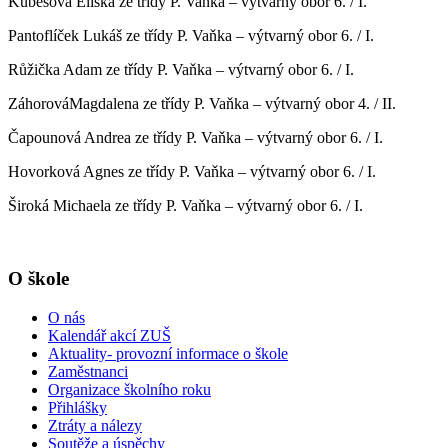
Kubešová Eliška ze třídy P. Vaňka – výtvarný obor 6. / I.
Pantoflíček Lukáš ze třídy P. Vaňka – výtvarný obor 6. / I.
Růžička Adam ze třídy P. Vaňka – výtvarný obor 6. / I.
ZáhorováMagdalena ze třídy P. Vaňka – výtvarný obor 4. / II.
Čapounová Andrea ze třídy P. Vaňka – výtvarný obor 6. / I.
Hovorková Agnes ze třídy P. Vaňka – výtvarný obor 6. / I.
Široká Michaela ze třídy P. Vaňka – výtvarný obor 6. / I.
O škole
O nás
Kalendář akcí ZUŠ
Aktuality- provozní informace o škole
Zaměstnanci
Organizace školního roku
Přihlášky
Ztráty a nálezy
Soutěže a úspěchy