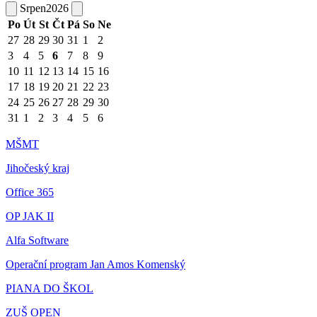
Srpen
2026
Po
Út
St
Čt
Pá
So
Ne
27
28
29
30
31
1
2
3
4
5
6
7
8
9
10
11
12
13
14
15
16
17
18
19
20
21
22
23
24
25
26
27
28
29
30
31
1
2
3
4
5
6
MŠMT
Jihočeský kraj
Office 365
OP JAK II
Alfa Software
Operační program Jan Amos Komenský
PIANA DO ŠKOL
ZUŠ OPEN