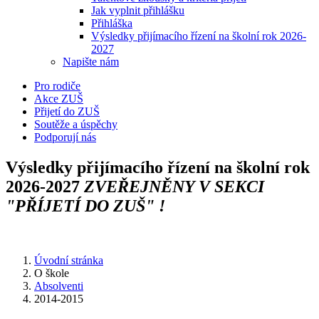
Jak vyplnit přihlášku
Přihláška
Výsledky přijímacího řízení na školní rok 2026-
2027
Napište nám
Pro rodiče
Akce ZUŠ
Přijetí do ZUŠ
Soutěže a úspěchy
Podporují nás
Výsledky přijímacího řízení na školní rok
2026-2027
ZVEŘEJNĚNY V SEKCI
"PŘÍJETÍ DO ZUŠ" !
Úvodní stránka
O škole
Absolventi
2014-2015