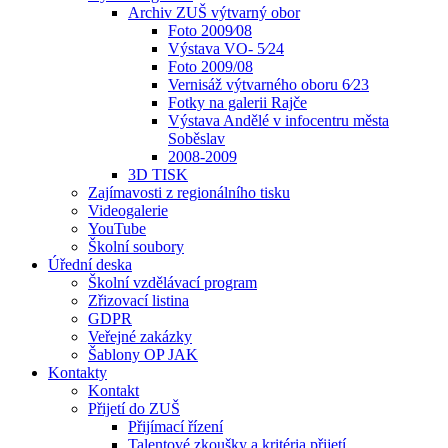
Archiv ZUŠ výtvarný obor
Foto 2009⁄08
Výstava VO- 5⁄24
Foto 2009/08
Vernisáž výtvarného oboru 6⁄23
Fotky na galerii Rajče
Výstava Andělé v infocentru města
Soběslav
2008-2009
3D TISK
Zajímavosti z regionálního tisku
Videogalerie
YouTube
Školní soubory
Úřední deska
Školní vzdělávací program
Zřizovací listina
GDPR
Veřejné zakázky
Šablony OP JAK
Kontakty
Kontakt
Přijetí do ZUŠ
Přijímací řízení
Talentové zkoušky a kritéria přijetí