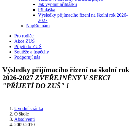
Jak vyplnit přihlášku
Přihláška
Výsledky přijímacího řízení na školní rok 2026-
2027
Napište nám
Pro rodiče
Akce ZUŠ
Přijetí do ZUŠ
Soutěže a úspěchy
Podporují nás
Výsledky přijímacího řízení na školní rok
2026-2027
ZVEŘEJNĚNY V SEKCI
"PŘÍJETÍ DO ZUŠ" !
Úvodní stránka
O škole
Absolventi
2009-2010