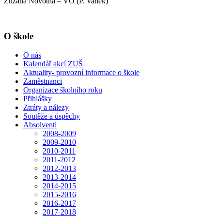
Zuzana Novotná – VO (P. Vaněk)
O škole
O nás
Kalendář akcí ZUŠ
Aktuality- provozní informace o škole
Zaměstnanci
Organizace školního roku
Přihlášky
Ztráty a nálezy
Soutěže a úspěchy
Absolventi
2008-2009
2009-2010
2010-2011
2011-2012
2012-2013
2013-2014
2014-2015
2015-2016
2016-2017
2017-2018