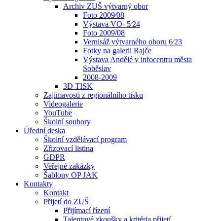
Archiv ZUŠ výtvarný obor
Foto 2009⁄08
Výstava VO- 5⁄24
Foto 2009/08
Vernisáž výtvarného oboru 6⁄23
Fotky na galerii Rajče
Výstava Andělé v infocentru města
Soběslav
2008-2009
3D TISK
Zajímavosti z regionálního tisku
Videogalerie
YouTube
Školní soubory
Úřední deska
Školní vzdělávací program
Zřizovací listina
GDPR
Veřejné zakázky
Šablony OP JAK
Kontakty
Kontakt
Přijetí do ZUŠ
Přijímací řízení
Talentové zkoušky a kritéria přijetí