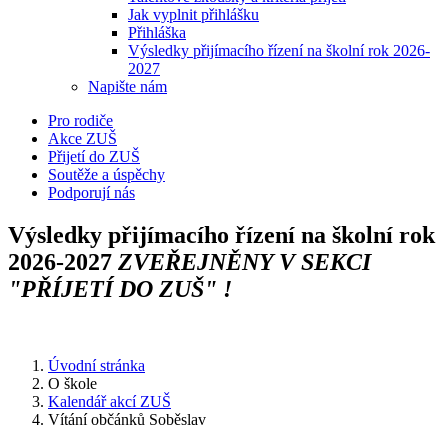
Jak vyplnit přihlášku
Přihláška
Výsledky přijímacího řízení na školní rok 2026-
2027
Napište nám
Pro rodiče
Akce ZUŠ
Přijetí do ZUŠ
Soutěže a úspěchy
Podporují nás
Výsledky přijímacího řízení na školní rok
2026-2027
ZVEŘEJNĚNY V SEKCI
"PŘÍJETÍ DO ZUŠ" !
Úvodní stránka
O škole
Kalendář akcí ZUŠ
Vítání občánků Soběslav