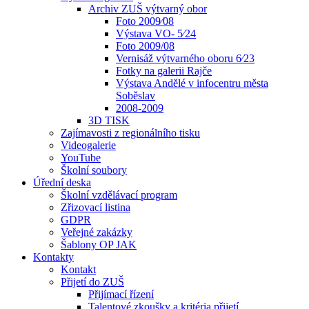
Archiv ZUŠ výtvarný obor
Foto 2009⁄08
Výstava VO- 5⁄24
Foto 2009/08
Vernisáž výtvarného oboru 6⁄23
Fotky na galerii Rajče
Výstava Andělé v infocentru města
Soběslav
2008-2009
3D TISK
Zajímavosti z regionálního tisku
Videogalerie
YouTube
Školní soubory
Úřední deska
Školní vzdělávací program
Zřizovací listina
GDPR
Veřejné zakázky
Šablony OP JAK
Kontakty
Kontakt
Přijetí do ZUŠ
Přijímací řízení
Talentové zkoušky a kritéria přijetí