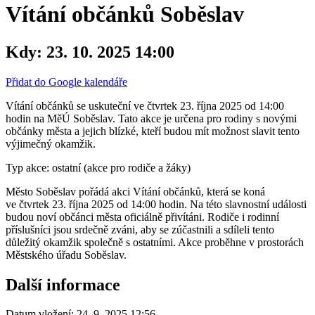
Vítání občánků Soběslav
Kdy:
23. 10. 2025 14:00
Přidat do Google kalendáře
Vítání občánků se uskuteční ve čtvrtek 23. října 2025 od 14:00
hodin na MěÚ Soběslav. Tato akce je určena pro rodiny s novými
občánky města a jejich blízké, kteří budou mít možnost slavit tento
výjimečný okamžik.
Typ akce: ostatní (akce pro rodiče a žáky)
Město Soběslav pořádá akci Vítání občánků, která se koná
ve čtvrtek 23. října 2025 od 14:00 hodin. Na této slavnostní události
budou noví občánci města oficiálně přivítáni. Rodiče i rodinní
příslušníci jsou srdečně zváni, aby se zúčastnili a sdíleli tento
důležitý okamžik společně s ostatními. Akce proběhne v prostorách
Městského úřadu Soběslav.
Další informace
Datum vložení:
24. 9. 2025 12:56