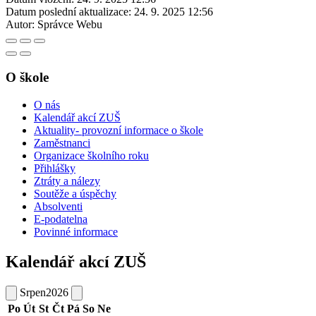
Datum poslední aktualizace:
24. 9. 2025 12:56
Autor:
Správce Webu
O škole
O nás
Kalendář akcí ZUŠ
Aktuality- provozní informace o škole
Zaměstnanci
Organizace školního roku
Přihlášky
Ztráty a nálezy
Soutěže a úspěchy
Absolventi
E-podatelna
Povinné informace
Kalendář akcí ZUŠ
Srpen
2026
Po
Út
St
Čt
Pá
So
Ne