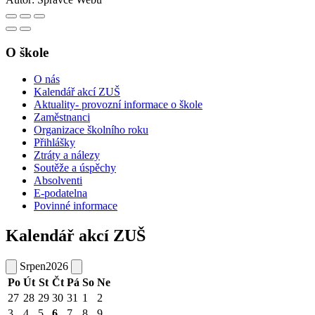
O škole
O nás
Kalendář akcí ZUŠ
Aktuality- provozní informace o škole
Zaměstnanci
Organizace školního roku
Přihlášky
Ztráty a nálezy
Soutěže a úspěchy
Absolventi
E-podatelna
Povinné informace
Kalendář akcí ZUŠ
Srpen
2026
Po
Út
St
Čt
Pá
So
Ne
27
28
29
30
31
1
2
3
4
5
6
7
8
9