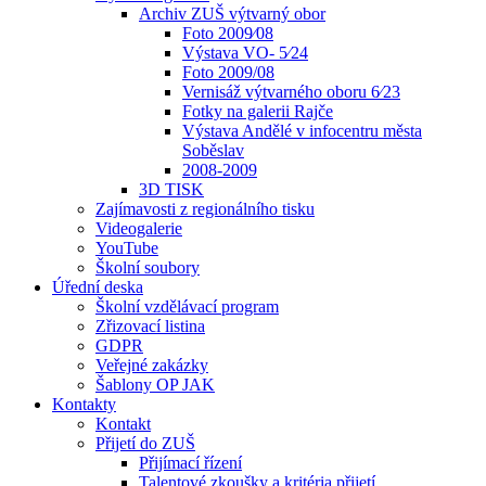
Archiv ZUŠ výtvarný obor
Foto 2009⁄08
Výstava VO- 5⁄24
Foto 2009/08
Vernisáž výtvarného oboru 6⁄23
Fotky na galerii Rajče
Výstava Andělé v infocentru města
Soběslav
2008-2009
3D TISK
Zajímavosti z regionálního tisku
Videogalerie
YouTube
Školní soubory
Úřední deska
Školní vzdělávací program
Zřizovací listina
GDPR
Veřejné zakázky
Šablony OP JAK
Kontakty
Kontakt
Přijetí do ZUŠ
Přijímací řízení
Talentové zkoušky a kritéria přijetí