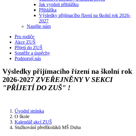
Jak vyplnit přihlášku
Přihláška
Výsledky přijímacího řízení na školní rok 2026-
2027
Napište nám
Pro rodiče
Akce ZUŠ
Přijetí do ZUŠ
Soutěže a úspěchy
Podporují nás
Výsledky přijímacího řízení na školní rok
2026-2027
ZVEŘEJNĚNY V SEKCI
"PŘÍJETÍ DO ZUŠ" !
Úvodní stránka
O škole
Kalendář akcí ZUŠ
Stužkování předškoláků MŠ Duha