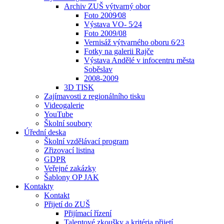
Archiv ZUŠ výtvarný obor
Foto 2009⁄08
Výstava VO- 5⁄24
Foto 2009/08
Vernisáž výtvarného oboru 6⁄23
Fotky na galerii Rajče
Výstava Andělé v infocentru města
Soběslav
2008-2009
3D TISK
Zajímavosti z regionálního tisku
Videogalerie
YouTube
Školní soubory
Úřední deska
Školní vzdělávací program
Zřizovací listina
GDPR
Veřejné zakázky
Šablony OP JAK
Kontakty
Kontakt
Přijetí do ZUŠ
Přijímací řízení
Talentové zkoušky a kritéria přijetí