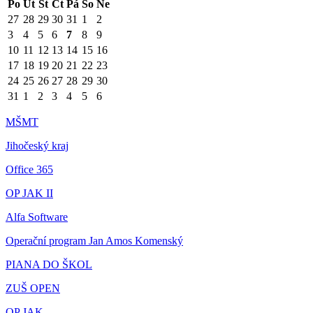
Po
Út
St
Čt
Pá
So
Ne
27
28
29
30
31
1
2
3
4
5
6
7
8
9
10
11
12
13
14
15
16
17
18
19
20
21
22
23
24
25
26
27
28
29
30
31
1
2
3
4
5
6
MŠMT
Jihočeský kraj
Office 365
OP JAK II
Alfa Software
Operační program Jan Amos Komenský
PIANA DO ŠKOL
ZUŠ OPEN
OP JAK