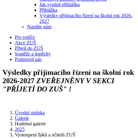
Jak vyplnit přihlášku
Přihláška
Výsledky přijímacího řízení na školní rok 2026-
2027
Napište nám
Pro rodiče
Akce ZUŠ
Přijetí do ZUŠ
Soutěže a úspěchy
Podporují nás
Výsledky přijímacího řízení na školní rok
2026-2027
ZVEŘEJNĚNY V SEKCI
"PŘÍJETÍ DO ZUŠ" !
Úvodní stránka
Galerie
Hudební galerie
2025
Vystoupení žáků a učitelů ZUŠ