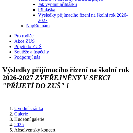
Jak vyplnit přihlášku
Přihláška
Výsledky přijímacího řízení na školní rok 2026-
2027
Napište nám
Pro rodiče
Akce ZUŠ
Přijetí do ZUŠ
Soutěže a úspěchy
Podporují nás
Výsledky přijímacího řízení na školní rok
2026-2027
ZVEŘEJNĚNY V SEKCI
"PŘÍJETÍ DO ZUŠ" !
Úvodní stránka
Galerie
Hudební galerie
2025
Absolventský koncert