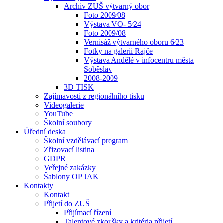
Archiv ZUŠ výtvarný obor
Foto 2009⁄08
Výstava VO- 5⁄24
Foto 2009/08
Vernisáž výtvarného oboru 6⁄23
Fotky na galerii Rajče
Výstava Andělé v infocentru města
Soběslav
2008-2009
3D TISK
Zajímavosti z regionálního tisku
Videogalerie
YouTube
Školní soubory
Úřední deska
Školní vzdělávací program
Zřizovací listina
GDPR
Veřejné zakázky
Šablony OP JAK
Kontakty
Kontakt
Přijetí do ZUŠ
Přijímací řízení
Talentové zkoušky a kritéria přijetí