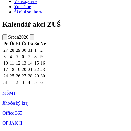
Videogalerie
YouTube
Školní soubory
Kalendář akcí ZUŠ
Srpen
2026
Po
Út
St
Čt
Pá
So
Ne
27
28
29
30
31
1
2
3
4
5
6
7
8
9
10
11
12
13
14
15
16
17
18
19
20
21
22
23
24
25
26
27
28
29
30
31
1
2
3
4
5
6
MŠMT
Jihočeský kraj
Office 365
OP JAK II