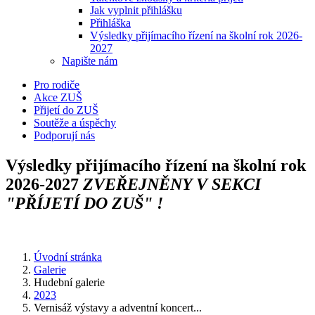
Jak vyplnit přihlášku
Přihláška
Výsledky přijímacího řízení na školní rok 2026-
2027
Napište nám
Pro rodiče
Akce ZUŠ
Přijetí do ZUŠ
Soutěže a úspěchy
Podporují nás
Výsledky přijímacího řízení na školní rok
2026-2027
ZVEŘEJNĚNY V SEKCI
"PŘÍJETÍ DO ZUŠ" !
Úvodní stránka
Galerie
Hudební galerie
2023
Vernisáž výstavy a adventní koncert...