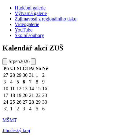
Hudební galerie
Výtvarná galerie
Zajímavosti z regionálního tisku
Videogalerie
YouTube
Školní soubory
Kalendář akcí ZUŠ
Srpen
2026
Po
Út
St
Čt
Pá
So
Ne
27
28
29
30
31
1
2
3
4
5
6
7
8
9
10
11
12
13
14
15
16
17
18
19
20
21
22
23
24
25
26
27
28
29
30
31
1
2
3
4
5
6
MŠMT
Jihočeský kraj