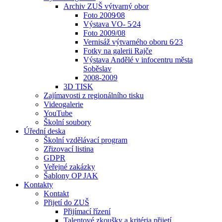
Archiv ZUŠ výtvarný obor
Foto 2009⁄08
Výstava VO- 5⁄24
Foto 2009/08
Vernisáž výtvarného oboru 6⁄23
Fotky na galerii Rajče
Výstava Andělé v infocentru města
Soběslav
2008-2009
3D TISK
Zajímavosti z regionálního tisku
Videogalerie
YouTube
Školní soubory
Úřední deska
Školní vzdělávací program
Zřizovací listina
GDPR
Veřejné zakázky
Šablony OP JAK
Kontakty
Kontakt
Přijetí do ZUŠ
Přijímací řízení
Talentové zkoušky a kritéria přijetí