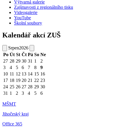
Výtvarná galerie
Zajímavosti z regionálního tisku
Videogalerie
YouTube
Školní soubory
Kalendář akcí ZUŠ
Srpen
2026
Po
Út
St
Čt
Pá
So
Ne
27
28
29
30
31
1
2
3
4
5
6
7
8
9
10
11
12
13
14
15
16
17
18
19
20
21
22
23
24
25
26
27
28
29
30
31
1
2
3
4
5
6
MŠMT
Jihočeský kraj
Office 365