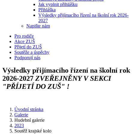
Jak vyplnit přihlášku
Přihláška
Výsledky přijímacího řízení na školní rok 2026-
2027
Napište nám
Pro rodiče
Akce ZUŠ
Přijetí do ZUŠ
Soutěže a úspěchy
Podporují nás
Výsledky přijímacího řízení na školní rok
2026-2027
ZVEŘEJNĚNY V SEKCI
"PŘÍJETÍ DO ZUŠ" !
Úvodní stránka
Galerie
Hudební galerie
2023
Soutěž krajské kolo