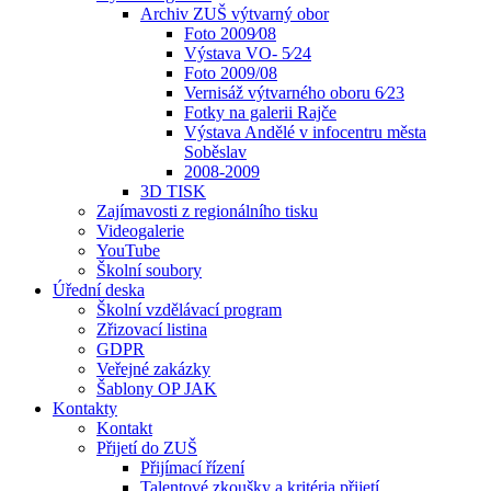
Archiv ZUŠ výtvarný obor
Foto 2009⁄08
Výstava VO- 5⁄24
Foto 2009/08
Vernisáž výtvarného oboru 6⁄23
Fotky na galerii Rajče
Výstava Andělé v infocentru města
Soběslav
2008-2009
3D TISK
Zajímavosti z regionálního tisku
Videogalerie
YouTube
Školní soubory
Úřední deska
Školní vzdělávací program
Zřizovací listina
GDPR
Veřejné zakázky
Šablony OP JAK
Kontakty
Kontakt
Přijetí do ZUŠ
Přijímací řízení
Talentové zkoušky a kritéria přijetí