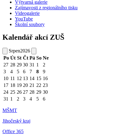
Výtvarná galerie
Zajímavosti z regionálního tisku
Videogalerie
YouTube
Školní soubory
Kalendář akcí ZUŠ
Srpen
2026
Po
Út
St
Čt
Pá
So
Ne
27
28
29
30
31
1
2
3
4
5
6
7
8
9
10
11
12
13
14
15
16
17
18
19
20
21
22
23
24
25
26
27
28
29
30
31
1
2
3
4
5
6
MŠMT
Jihočeský kraj
Office 365