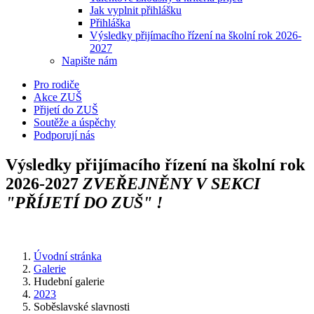
Jak vyplnit přihlášku
Přihláška
Výsledky přijímacího řízení na školní rok 2026-
2027
Napište nám
Pro rodiče
Akce ZUŠ
Přijetí do ZUŠ
Soutěže a úspěchy
Podporují nás
Výsledky přijímacího řízení na školní rok
2026-2027
ZVEŘEJNĚNY V SEKCI
"PŘÍJETÍ DO ZUŠ" !
Úvodní stránka
Galerie
Hudební galerie
2023
Soběslavské slavnosti