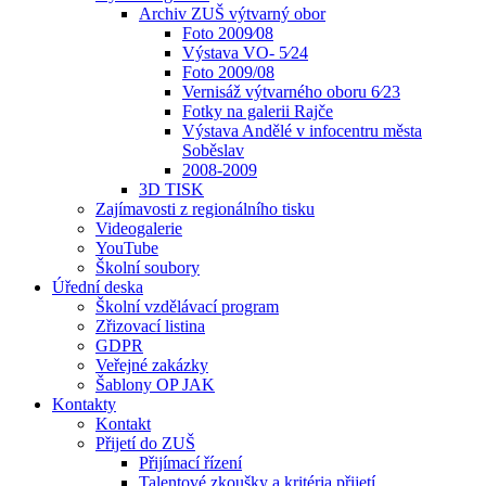
Archiv ZUŠ výtvarný obor
Foto 2009⁄08
Výstava VO- 5⁄24
Foto 2009/08
Vernisáž výtvarného oboru 6⁄23
Fotky na galerii Rajče
Výstava Andělé v infocentru města
Soběslav
2008-2009
3D TISK
Zajímavosti z regionálního tisku
Videogalerie
YouTube
Školní soubory
Úřední deska
Školní vzdělávací program
Zřizovací listina
GDPR
Veřejné zakázky
Šablony OP JAK
Kontakty
Kontakt
Přijetí do ZUŠ
Přijímací řízení
Talentové zkoušky a kritéria přijetí