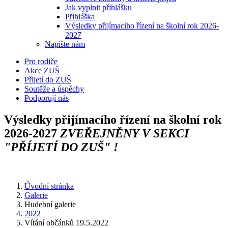
Jak vyplnit přihlášku
Přihláška
Výsledky přijímacího řízení na školní rok 2026-
2027
Napište nám
Pro rodiče
Akce ZUŠ
Přijetí do ZUŠ
Soutěže a úspěchy
Podporují nás
Výsledky přijímacího řízení na školní rok
2026-2027
ZVEŘEJNĚNY V SEKCI
"PŘÍJETÍ DO ZUŠ" !
Úvodní stránka
Galerie
Hudební galerie
2022
Vítání občánků 19.5.2022