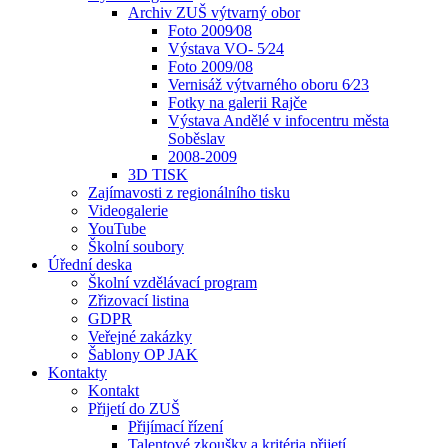
Archiv ZUŠ výtvarný obor
Foto 2009⁄08
Výstava VO- 5⁄24
Foto 2009/08
Vernisáž výtvarného oboru 6⁄23
Fotky na galerii Rajče
Výstava Andělé v infocentru města
Soběslav
2008-2009
3D TISK
Zajímavosti z regionálního tisku
Videogalerie
YouTube
Školní soubory
Úřední deska
Školní vzdělávací program
Zřizovací listina
GDPR
Veřejné zakázky
Šablony OP JAK
Kontakty
Kontakt
Přijetí do ZUŠ
Přijímací řízení
Talentové zkoušky a kritéria přijetí