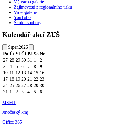
Výtvarná galerie
Zajímavosti z regionálního tisku
Videogalerie
YouTube
Školní soubory
Kalendář akcí ZUŠ
Srpen
2026
Po
Út
St
Čt
Pá
So
Ne
27
28
29
30
31
1
2
3
4
5
6
7
8
9
10
11
12
13
14
15
16
17
18
19
20
21
22
23
24
25
26
27
28
29
30
31
1
2
3
4
5
6
MŠMT
Jihočeský kraj
Office 365