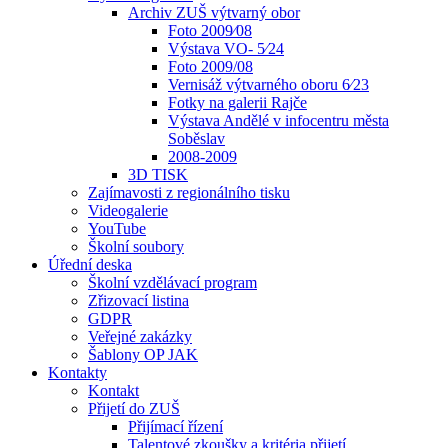
Archiv ZUŠ výtvarný obor
Foto 2009⁄08
Výstava VO- 5⁄24
Foto 2009/08
Vernisáž výtvarného oboru 6⁄23
Fotky na galerii Rajče
Výstava Andělé v infocentru města
Soběslav
2008-2009
3D TISK
Zajímavosti z regionálního tisku
Videogalerie
YouTube
Školní soubory
Úřední deska
Školní vzdělávací program
Zřizovací listina
GDPR
Veřejné zakázky
Šablony OP JAK
Kontakty
Kontakt
Přijetí do ZUŠ
Přijímací řízení
Talentové zkoušky a kritéria přijetí