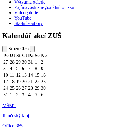
Výtvarná galerie
Zajímavosti z regionálního tisku
Videogalerie
YouTube
Školní soubory
Kalendář akcí ZUŠ
Srpen
2026
Po
Út
St
Čt
Pá
So
Ne
27
28
29
30
31
1
2
3
4
5
6
7
8
9
10
11
12
13
14
15
16
17
18
19
20
21
22
23
24
25
26
27
28
29
30
31
1
2
3
4
5
6
MŠMT
Jihočeský kraj
Office 365