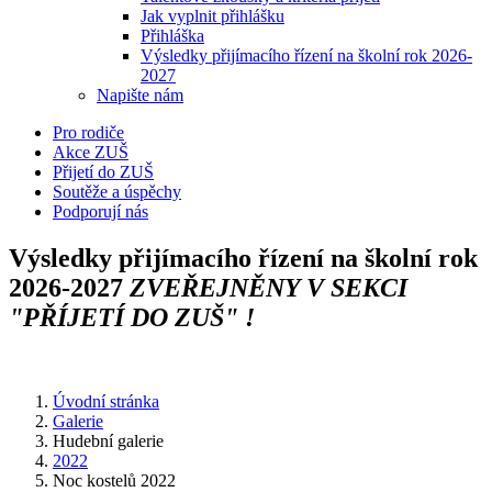
Jak vyplnit přihlášku
Přihláška
Výsledky přijímacího řízení na školní rok 2026-
2027
Napište nám
Pro rodiče
Akce ZUŠ
Přijetí do ZUŠ
Soutěže a úspěchy
Podporují nás
Výsledky přijímacího řízení na školní rok
2026-2027
ZVEŘEJNĚNY V SEKCI
"PŘÍJETÍ DO ZUŠ" !
Úvodní stránka
Galerie
Hudební galerie
2022
Noc kostelů 2022