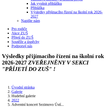
Jak vyplnit přihlášku
Přihláška
Výsledky přijímacího řízení na školní rok 2026-
2027
Napište nám
Pro rodiče
Akce ZUŠ
Přijetí do ZUŠ
Soutěže a úspěchy
Podporují nás
Výsledky přijímacího řízení na školní rok
2026-2027
ZVEŘEJNĚNY V SEKCI
"PŘÍJETÍ DO ZUŠ" !
Úvodní stránka
Galerie
Hudební galerie
2022
Adventní koncert Sezimovo Ústí...