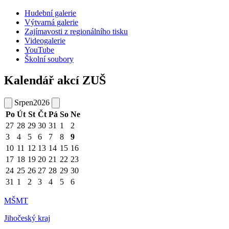
Hudební galerie
Výtvarná galerie
Zajímavosti z regionálního tisku
Videogalerie
YouTube
Školní soubory
Kalendář akcí ZUŠ
Srpen
2026
Po
Út
St
Čt
Pá
So
Ne
27
28
29
30
31
1
2
3
4
5
6
7
8
9
10
11
12
13
14
15
16
17
18
19
20
21
22
23
24
25
26
27
28
29
30
31
1
2
3
4
5
6
MŠMT
Jihočeský kraj