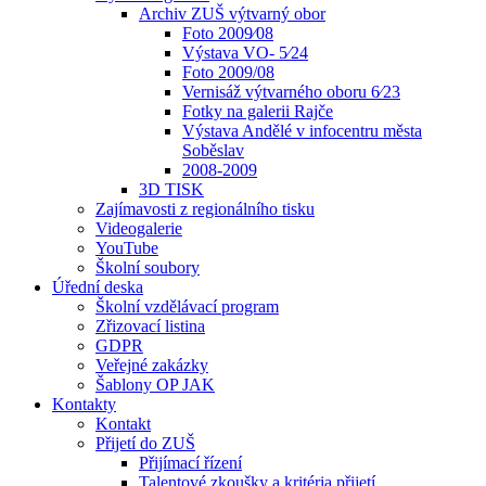
Archiv ZUŠ výtvarný obor
Foto 2009⁄08
Výstava VO- 5⁄24
Foto 2009/08
Vernisáž výtvarného oboru 6⁄23
Fotky na galerii Rajče
Výstava Andělé v infocentru města
Soběslav
2008-2009
3D TISK
Zajímavosti z regionálního tisku
Videogalerie
YouTube
Školní soubory
Úřední deska
Školní vzdělávací program
Zřizovací listina
GDPR
Veřejné zakázky
Šablony OP JAK
Kontakty
Kontakt
Přijetí do ZUŠ
Přijímací řízení
Talentové zkoušky a kritéria přijetí