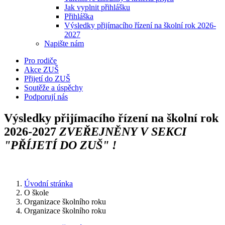
Jak vyplnit přihlášku
Přihláška
Výsledky přijímacího řízení na školní rok 2026-
2027
Napište nám
Pro rodiče
Akce ZUŠ
Přijetí do ZUŠ
Soutěže a úspěchy
Podporují nás
Výsledky přijímacího řízení na školní rok
2026-2027
ZVEŘEJNĚNY V SEKCI
"PŘÍJETÍ DO ZUŠ" !
Úvodní stránka
O škole
Organizace školního roku
Organizace školního roku