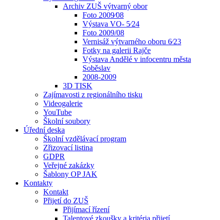
Archiv ZUŠ výtvarný obor
Foto 2009⁄08
Výstava VO- 5⁄24
Foto 2009/08
Vernisáž výtvarného oboru 6⁄23
Fotky na galerii Rajče
Výstava Andělé v infocentru města
Soběslav
2008-2009
3D TISK
Zajímavosti z regionálního tisku
Videogalerie
YouTube
Školní soubory
Úřední deska
Školní vzdělávací program
Zřizovací listina
GDPR
Veřejné zakázky
Šablony OP JAK
Kontakty
Kontakt
Přijetí do ZUŠ
Přijímací řízení
Talentové zkoušky a kritéria přijetí