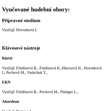
Vyučované hudební obory:
Přípravné studium
Vyučují: Hovorková I.
Klávesové nástroje
Klavír
Vyučují: Fördösová B., Fördösová K.,Hlavsová H., Hovorková
I., Pechová M., Vashchuk Y.,
EKN
Vyučují: Fördösová B., Pechová M., Pisinger L.,
Akordeon