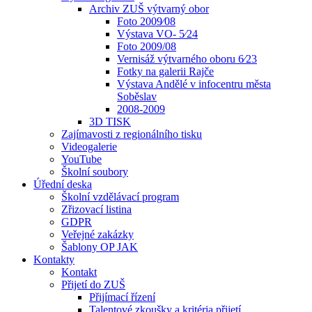
Archiv ZUŠ výtvarný obor
Foto 2009⁄08
Výstava VO- 5⁄24
Foto 2009/08
Vernisáž výtvarného oboru 6⁄23
Fotky na galerii Rajče
Výstava Andělé v infocentru města
Soběslav
2008-2009
3D TISK
Zajímavosti z regionálního tisku
Videogalerie
YouTube
Školní soubory
Úřední deska
Školní vzdělávací program
Zřizovací listina
GDPR
Veřejné zakázky
Šablony OP JAK
Kontakty
Kontakt
Přijetí do ZUŠ
Přijímací řízení
Talentové zkoušky a kritéria přijetí