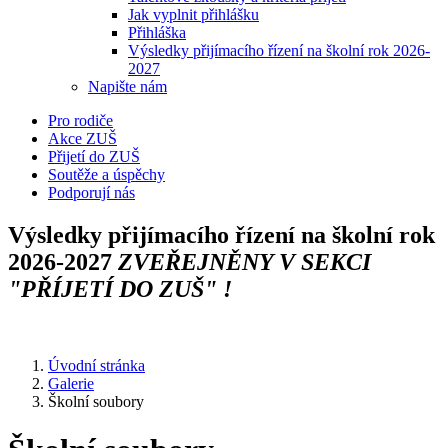
Jak vyplnit přihlášku
Přihláška
Výsledky přijímacího řízení na školní rok 2026-
2027
Napište nám
Pro rodiče
Akce ZUŠ
Přijetí do ZUŠ
Soutěže a úspěchy
Podporují nás
Výsledky přijímacího řízení na školní rok
2026-2027
ZVEŘEJNĚNY V SEKCI
"PŘÍJETÍ DO ZUŠ" !
Úvodní stránka
Galerie
Školní soubory