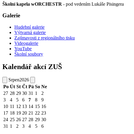
Školní kapela wORCHESTR
- pod vedením Lukáše Pisingera
Galerie
Hudební galerie
Výtvarná galerie
Zajímavosti z regionálního tisku
Videogalerie
YouTube
Školní soubory
Kalendář akcí ZUŠ
Srpen
2026
Po
Út
St
Čt
Pá
So
Ne
27
28
29
30
31
1
2
3
4
5
6
7
8
9
10
11
12
13
14
15
16
17
18
19
20
21
22
23
24
25
26
27
28
29
30
31
1
2
3
4
5
6