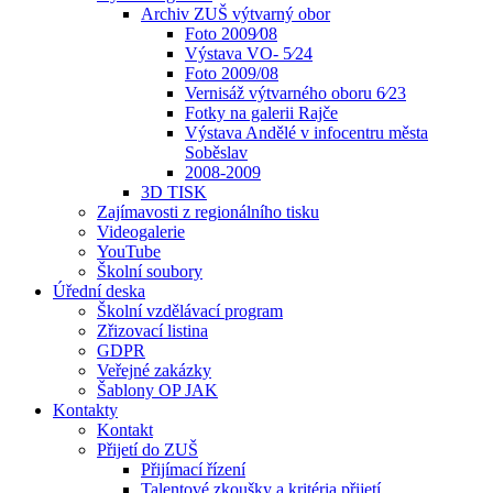
Archiv ZUŠ výtvarný obor
Foto 2009⁄08
Výstava VO- 5⁄24
Foto 2009/08
Vernisáž výtvarného oboru 6⁄23
Fotky na galerii Rajče
Výstava Andělé v infocentru města
Soběslav
2008-2009
3D TISK
Zajímavosti z regionálního tisku
Videogalerie
YouTube
Školní soubory
Úřední deska
Školní vzdělávací program
Zřizovací listina
GDPR
Veřejné zakázky
Šablony OP JAK
Kontakty
Kontakt
Přijetí do ZUŠ
Přijímací řízení
Talentové zkoušky a kritéria přijetí