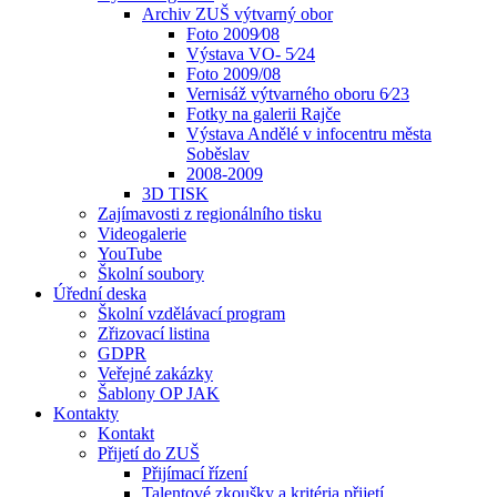
Archiv ZUŠ výtvarný obor
Foto 2009⁄08
Výstava VO- 5⁄24
Foto 2009/08
Vernisáž výtvarného oboru 6⁄23
Fotky na galerii Rajče
Výstava Andělé v infocentru města
Soběslav
2008-2009
3D TISK
Zajímavosti z regionálního tisku
Videogalerie
YouTube
Školní soubory
Úřední deska
Školní vzdělávací program
Zřizovací listina
GDPR
Veřejné zakázky
Šablony OP JAK
Kontakty
Kontakt
Přijetí do ZUŠ
Přijímací řízení
Talentové zkoušky a kritéria přijetí