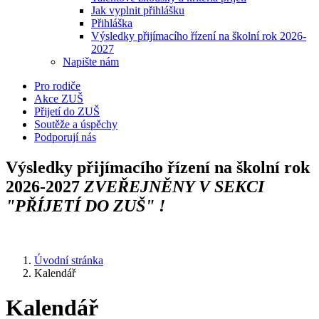
Jak vyplnit přihlášku
Přihláška
Výsledky přijímacího řízení na školní rok 2026-
2027
Napište nám
Pro rodiče
Akce ZUŠ
Přijetí do ZUŠ
Soutěže a úspěchy
Podporují nás
Výsledky přijímacího řízení na školní rok
2026-2027
ZVEŘEJNĚNY V SEKCI
"PŘÍJETÍ DO ZUŠ" !
Úvodní stránka
Kalendář
Kalendář