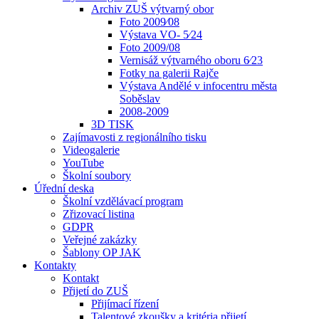
Archiv ZUŠ výtvarný obor
Foto 2009⁄08
Výstava VO- 5⁄24
Foto 2009/08
Vernisáž výtvarného oboru 6⁄23
Fotky na galerii Rajče
Výstava Andělé v infocentru města
Soběslav
2008-2009
3D TISK
Zajímavosti z regionálního tisku
Videogalerie
YouTube
Školní soubory
Úřední deska
Školní vzdělávací program
Zřizovací listina
GDPR
Veřejné zakázky
Šablony OP JAK
Kontakty
Kontakt
Přijetí do ZUŠ
Přijímací řízení
Talentové zkoušky a kritéria přijetí