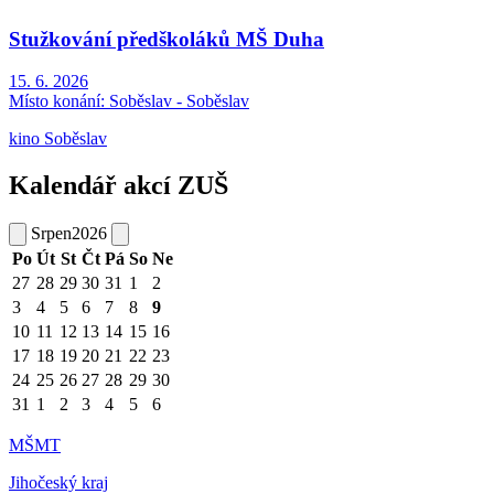
Stužkování předškoláků MŠ Duha
15. 6. 2026
Místo konání:
Soběslav - Soběslav
kino Soběslav
Kalendář akcí ZUŠ
Srpen
2026
Po
Út
St
Čt
Pá
So
Ne
27
28
29
30
31
1
2
3
4
5
6
7
8
9
10
11
12
13
14
15
16
17
18
19
20
21
22
23
24
25
26
27
28
29
30
31
1
2
3
4
5
6
MŠMT
Jihočeský kraj