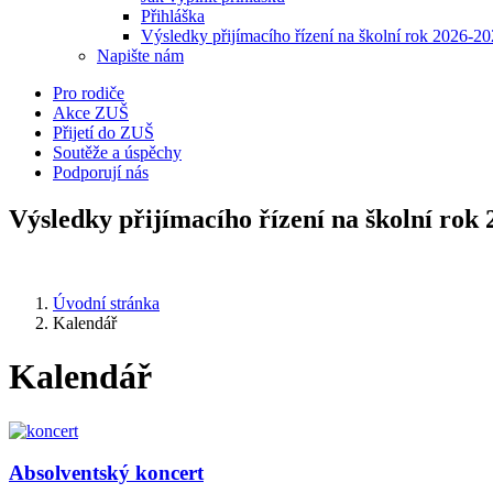
Přihláška
Výsledky přijímacího řízení na školní rok 2026-2
Napište nám
Pro rodiče
Akce ZUŠ
Přijetí do ZUŠ
Soutěže a úspěchy
Podporují nás
Výsledky přijímacího řízení na školní rok
Úvodní stránka
Kalendář
Kalendář
Absolventský koncert