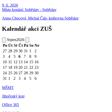
9. 6. 2026
Místo konání:
Soběslav - Soběslav
Anna Chocová, Michal Čáp- knihovna Soběslav
Kalendář akcí ZUŠ
Srpen
2026
Po
Út
St
Čt
Pá
So
Ne
27
28
29
30
31
1
2
3
4
5
6
7
8
9
10
11
12
13
14
15
16
17
18
19
20
21
22
23
24
25
26
27
28
29
30
31
1
2
3
4
5
6
MŠMT
Jihočeský kraj
Office 365