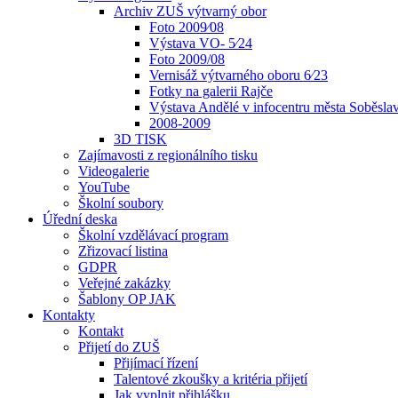
Archiv ZUŠ výtvarný obor
Foto 2009⁄08
Výstava VO- 5⁄24
Foto 2009/08
Vernisáž výtvarného oboru 6⁄23
Fotky na galerii Rajče
Výstava Andělé v infocentru města Soběsla
2008-2009
3D TISK
Zajímavosti z regionálního tisku
Videogalerie
YouTube
Školní soubory
Úřední deska
Školní vzdělávací program
Zřizovací listina
GDPR
Veřejné zakázky
Šablony OP JAK
Kontakty
Kontakt
Přijetí do ZUŠ
Přijímací řízení
Talentové zkoušky a kritéria přijetí
Jak vyplnit přihlášku